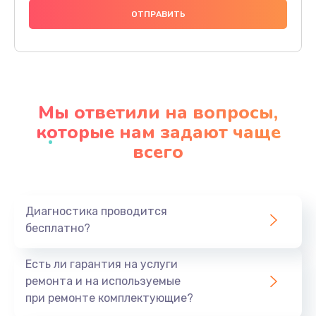
990 руб.
Заказать
Замена северного моста
3900 руб.
Мы ответили на вопросы,
Заказать
которые нам задают чаще
всего
Замена экрана
1545 руб.
Заказать
Диагностика проводится
бесплатно?
Замена шлейфа матрицы
990 руб.
Есть ли гарантия на услуги
Заказать
ремонта и на используемые
при ремонте комплектующие?
Замена термопасты