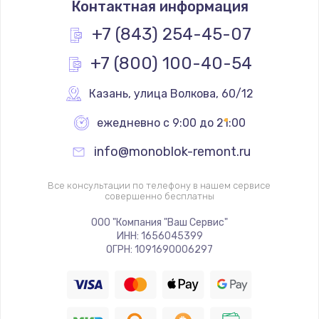
Контактная информация
660 руб.
Заказать
+7 (843) 254-45-07
+7 (800) 100-40-54
Замена южного моста
3900 руб.
Казань
,
 улица Волкова, 60/12
Заказать
ежедневно с 9:00 до 21:00
Замена контроллера питания
info@monoblok-remont.ru
1490 руб.
Заказать
Все консультации по телефону в нашем сервисе
совершенно бесплатны
Замена материнской платы
ООО "Компания "Ваш Сервис"
ИНН: 1656045399
1395 руб.
ОГРН: 1091690006297
Заказать