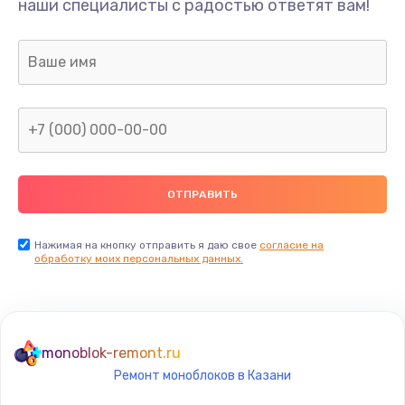
наши специалисты с радостью ответят вам!
2990 руб.
Заказать
Настройка BIOS
1025 руб.
Заказать
Замена кнопки
300 руб.
Заказать
Нажимая на кнопку отправить я даю свое
согласие на
обработку моих персональных данных.
Настройка ОС
1025 руб.
Заказать
monoblok-remont.ru
Ремонт моноблоков в Казани
Чистка от пыли