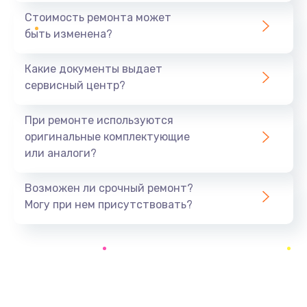
990 руб.
Стоимость ремонта может
быть изменена?
Заказать
Какие документы выдает
Замена оперативной памяти
сервисный центр?
890 руб.
Заказать
При ремонте используются
оригинальные комплектующие
Замена USB порта
или аналоги?
990 руб.
Заказать
Возможен ли срочный ремонт?
Могу при нем присутствовать?
Замена клавиатуры
990 руб.
Заказать
Замена корпуса