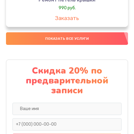
990 руб.
Заказать
Замена вебкамеры
ПОКАЗАТЬ ВСЕ УСЛУГИ
990 руб.
Заказать
Замена аккумулятора
Скидка 20% по
990 руб.
предварительной
Заказать
записи
Замена SSD
890 руб.
Заказать
Восстановление данных