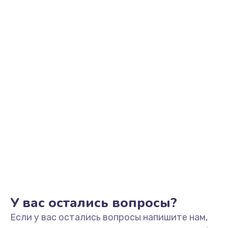
1200 руб.
Заказать
Замена тачпада
990 руб.
Заказать
Ремонт разъема питания
990 руб.
Заказать
Ремонт после залития
2400 руб.
Заказать
У вас остались вопросы?
Если у вас остались вопросы напишите нам,
Замена видеочипа