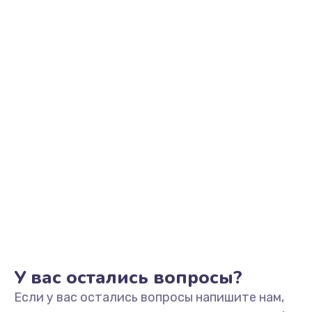
1145 руб.
Заказать
Замена аккумулятора
890 руб.
Заказать
Замена задней крышки
490 руб.
Заказать
Обновление ПО
890 руб.
Заказать
У вас остались вопросы?
Если у вас остались вопросы напишите нам,
Замена стекла