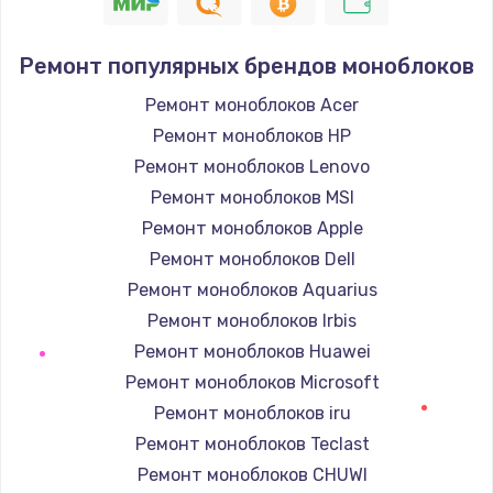
1190 руб.
Заказать
Ремонт популярных брендов моноблоков
Замена корпуса
Ремонт моноблоков Acer
890 руб.
Ремонт моноблоков HP
Заказать
Ремонт моноблоков Lenovo
Ремонт моноблоков MSI
Замена тачпада
Ремонт моноблоков Apple
1330 руб.
Ремонт моноблоков Dell
Заказать
Ремонт моноблоков Aquarius
Ремонт моноблоков Irbis
Замена контроллера питания
Ремонт моноблоков Huawei
1490 руб.
Ремонт моноблоков Microsoft
Заказать
Ремонт моноблоков iru
Ремонт моноблоков Teclast
Замена южного моста
Ремонт моноблоков CHUWI
2600 руб.