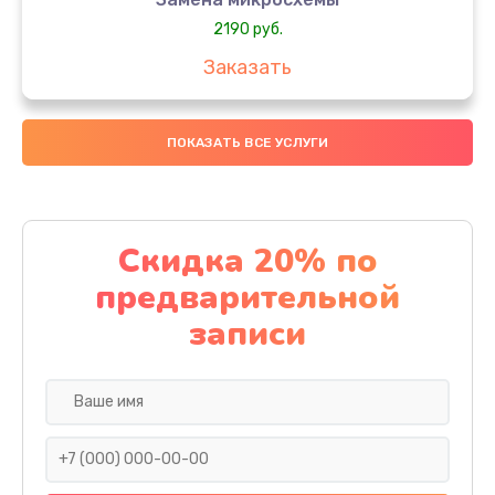
2190 руб.
Заказать
Замена передней камеры
ПОКАЗАТЬ ВСЕ УСЛУГИ
490 руб.
Заказать
Замена полифонического динамика
Скидка 20% по
390 руб.
предварительной
Заказать
записи
Замена разъема SIM
290 руб.
Заказать
Сбор/Разбор