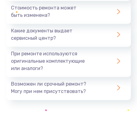
390 руб.
Стоимость ремонта может
быть изменена?
Заказать
Какие документы выдает
Замена разъёма наушников (гарнитуры)
сервисный центр?
390 руб.
Заказать
При ремонте используются
оригинальные комплектующие
Замена кнопок громкости
или аналоги?
390 руб.
Заказать
Возможен ли срочный ремонт?
Могу при нем присутствовать?
Защита гидрогелевой пленкой
1290 руб.
Заказать
Замена экрана