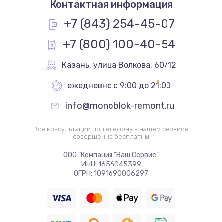
Контактная информация
490 руб.
Заказать
+7 (843) 254-45-07
+7 (800) 100-40-54
Замена основной камеры
490 руб.
Казань
,
 улица Волкова, 60/12
Заказать
ежедневно с 9:00 до 21:00
Замена элемента
info@monoblok-remont.ru
1190 руб.
Заказать
Все консультации по телефону в нашем сервисе
совершенно бесплатны
Замена материнской платы
ООО "Компания "Ваш Сервис"
ИНН: 1656045399
1330 руб.
ОГРН: 1091690006297
Заказать
Замена клавиатуры