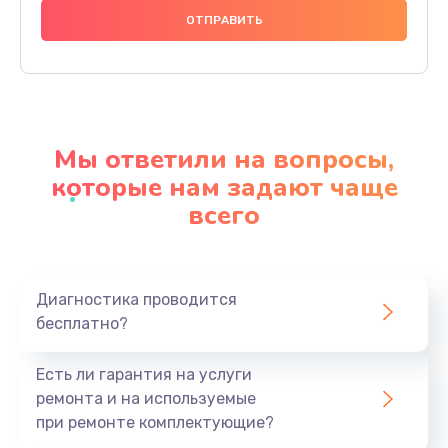
1490 руб.
Заказать
Чистка динамика и микрофонов (с разбором)
1790 руб.
Мы ответили на вопросы,
Заказать
которые нам задают чаще
всего
Замена кнопки Home (домой)
890 руб.
Заказать
Диагностика проводится
бесплатно?
Замена сканера отпечатка
790 руб.
Есть ли гарантия на услуги
Заказать
ремонта и на используемые
при ремонте комплектующие?
Замена разъема зарядки (питания)