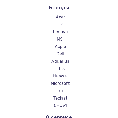
Бренды
Заказать
Acer
Чистка от пыли
HP
990 руб.
Lenovo
Заказать
MSI
Apple
Настройка ОС
Dell
1090 руб.
Aquarius
Заказать
Irbis
Huawei
Ремонт подсветки
Microsoft
1200 руб.
iru
Заказать
Teclast
CHUWI
Настройка BIOS
930 руб.
О сервисе