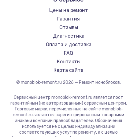
Заказать
Цены на ремонт
Гарантия
Замена SSD
Отзывы
1045 руб.
Диагностика
Заказать
Оплата и доставка
FAQ
Восстановление данных
Контакты
990 руб.
Карта сайта
Заказать
© monoblok-remont.ru
2026
— Ремонт моноблоков.
Замена USB порта
Сервисный центр monoblok-remont.ru является пост
1060 руб.
гарантийным (не авторизованным) сервисным центром.
Торговые марки, перечисленные на сайте monoblok-
Заказать
remont.ru, являются зарегистрированным товарными
знаками компаний правообладателей. Обозначения
Замена звуковой карты
используется не с целью индивидуализации
соответствующих услуг по ремонту, а с целью
1100 руб.