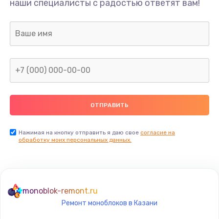
наши специалисты с радостью ответят вам!
990 руб.
Заказать
Замена датчика приближения
890 руб.
Заказать
Замена антенны
390 руб.
Заказать
Нажимая на кнопку отправить я даю свое
согласие на
обработку моих персональных данных.
Замена вибромотора
890 руб.
Заказать
monoblok-remont.ru
Ремонт моноблоков в Казани
Замена голосового динамика