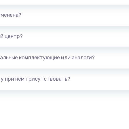
1245 руб.
Заказ
зменена?
сплей
390 руб.
Заказ
й центр?
620 руб.
Заказ
альные комплектующие или аналоги?
990 руб.
Заказ
у при нем присутствовать?
745 руб.
Заказ
2500 руб.
Заказ
2045 руб.
Заказ