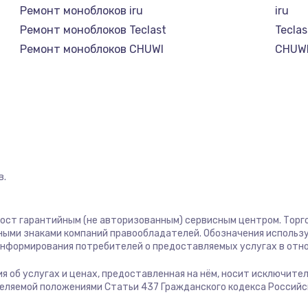
Ремонт моноблоков iru
iru
Ремонт моноблоков Teclast
Teclas
Ремонт моноблоков CHUWI
CHUW
в.
пост гарантийным (не авторизованным) сервисным центром. Торго
ными знаками компаний правообладателей. Обозначения использ
 информирования потребителей о предоставляемых услугах в отн
ия об услугах и ценах, предоставленная на нём, носит исключите
деляемой положениями Статьи 437 Гражданского кодекса Россий