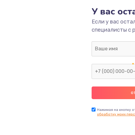
1090 руб.
Заказ
У вас ос
Если у вас оста
2745 руб.
Заказ
специалисты с 
995 руб.
Заказ
1200 руб.
Заказ
1160 руб.
Заказ
1060 руб.
Заказ
2750 руб.
Заказ
Нажимая на кнопку о
обработку моих перс
1490 руб.
Заказ