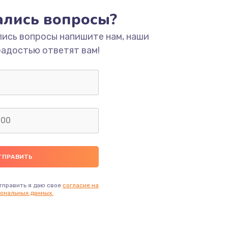
ать
тались вопросы?
лись вопросы напишите нам, наши
ать
радостью ответят вам!
ать
ать
ать
ать
ать
тправить я даю свое
согласие на
ональных данных.
ать