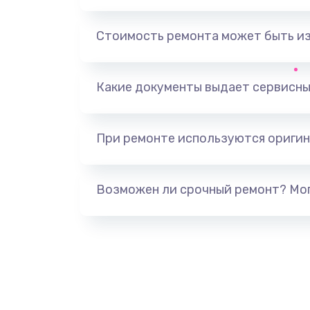
Замена USB порта
Стоимость ремонта может быть и
Замена разъёмов (HDMI, DVI, Ди
порта)
Какие документы выдает сервисны
Замена аккумулятора
При ремонте используются оригин
Замена клавиатуры
Возможен ли срочный ремонт? Мог
Замена жесткого диска
Ремонт цепей питания
Замена видеокарты