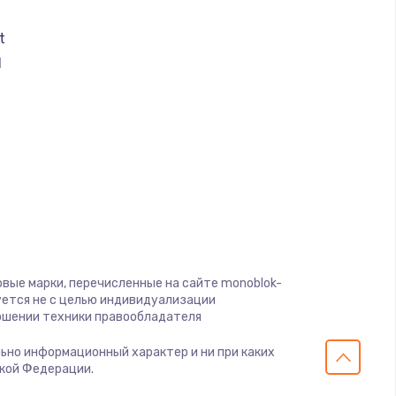
t
I
вые марки, перечисленные на сайте monoblok-
уется не с целью индивидуализации
ошении техники правообладателя
льно информационный характер и ни при каких
ской Федерации.