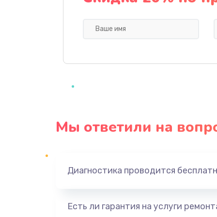
Замена экрана
Замена шлейфа матрицы
Замена термопасты
Замена системы охлаждения
Мы ответили на вопр
Замена процессора
Замена оперативной памяти
Диагностика проводится бесплат
Замена микрофона
Есть ли гарантия на услуги ремон
Замена звуковой карты