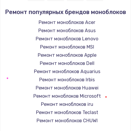
Заказать
Ремонт популярных брендов моноблоков
Настройка ОС
Ремонт моноблоков Acer
1160 руб.
Ремонт моноблоков Asus
Заказать
Ремонт моноблоков Lenovo
Ремонт моноблоков MSI
Чистка от пыли
Ремонт моноблоков Apple
1060 руб.
Ремонт моноблоков Dell
Заказать
Ремонт моноблоков Aquarius
Ремонт моноблоков Irbis
Замена южного моста
Ремонт моноблоков Huawei
2750 руб.
Ремонт моноблоков Microsoft
Заказать
Ремонт моноблоков iru
Ремонт моноблоков Teclast
Замена контроллера питания
Ремонт моноблоков CHUWI
1490 руб.