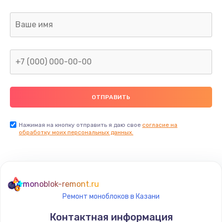
Заказать
Замена клавиатуры
990 руб.
Заказать
Замена жесткого диска
745 руб.
Заказать
Нажимая на кнопку отправить я даю свое
согласие на
обработку моих персональных данных.
Ремонт цепей питания
2500 руб.
Заказать
monoblok-remont.ru
Ремонт моноблоков в Казани
Замена видеокарты
Контактная информация
2045 руб.