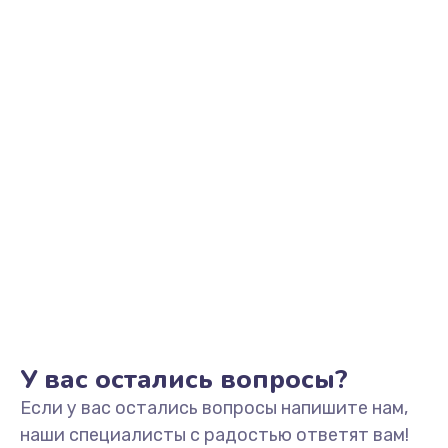
Заказать
Замена звуковой карты
1500 руб.
Заказать
Замена USB порта
1245 руб.
Заказать
Замена разъёмов (HDMI, DVI, Дисплей порта)
390 руб.
Заказать
У вас остались вопросы?
Если у вас остались вопросы напишите нам,
Замена аккумулятора
наши специалисты с радостью ответят вам!
620 руб.