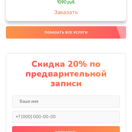
1090 руб.
Заказать
Замена вебкамеры
ПОКАЗАТЬ ВСЕ УСЛУГИ
1495 руб.
Заказать
Установка драйверов
Скидка 20% по
1000 руб.
предварительной
Заказать
записи
Замена SSD
1045 руб.
Заказать
Восстановление данных