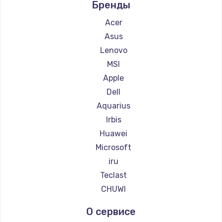
Бренды
Заказать
Acer
Замена тачпада
Asus
1745 руб.
Lenovo
Заказать
MSI
Apple
Замена корпуса
Dell
890 руб.
Aquarius
Заказать
Irbis
Huawei
Замена материнской платы
Microsoft
1760 руб.
iru
Заказать
Teclast
CHUWI
О сервисе