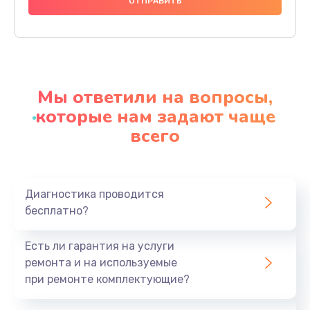
990 руб.
Заказать
Замена северного моста
2750 руб.
Мы ответили на вопросы,
Заказать
которые нам задают чаще
всего
Замена экрана
940 руб.
Заказать
Диагностика проводится
бесплатно?
Замена шлейфа матрицы
1095 руб.
Есть ли гарантия на услуги
Заказать
ремонта и на используемые
при ремонте комплектующие?
Замена термопасты
1060 руб.