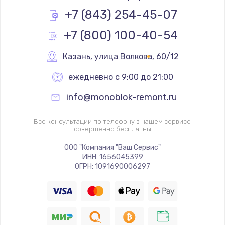
Заказать
+7 (843) 254-45-07
+7 (800) 100-40-54
Ремонт разъема питания
1090 руб.
Казань
,
 улица Волкова, 60/12
Заказать
ежедневно с 9:00 до 21:00
Замена видеочипа
info@monoblok-remont.ru
2745 руб.
Заказать
Все консультации по телефону в нашем сервисе
совершенно бесплатны
Настройка BIOS
ООО "Компания "Ваш Сервис"
ИНН: 1656045399
995 руб.
ОГРН: 1091690006297
Заказать
Ремонт подсветки
1200 руб.