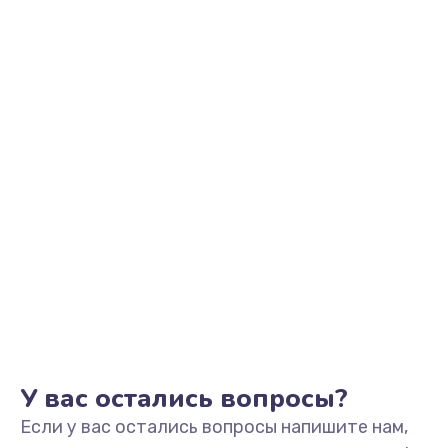
695 руб.
Заказать
Замена шим-контроллера
3900 руб.
Заказать
Замена динамика
670 руб.
Заказать
Замена тачпада
745 руб.
Заказать
У вас остались вопросы?
Если у вас остались вопросы напишите нам,
Замена разъёмов (HDMI, DVI, Дисплей порта)