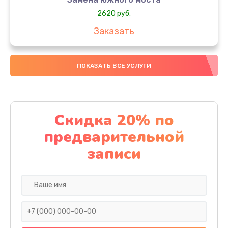
2620 руб.
Заказать
Чистка от пыли
ПОКАЗАТЬ ВСЕ УСЛУГИ
940 руб.
Заказать
Настройка ОС
Скидка 20% по
1060 руб.
предварительной
Заказать
записи
Настройка BIOS
1490 руб.
Заказать
Замена видеочипа