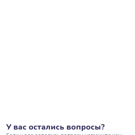
Настройка Wi-Fi
695 руб.
Заказать
Замена шим-контроллера
3900 руб.
Заказать
Замена динамика
670 руб.
Заказать
Замена тачпада
745 руб.
Заказать
У вас остались вопросы?