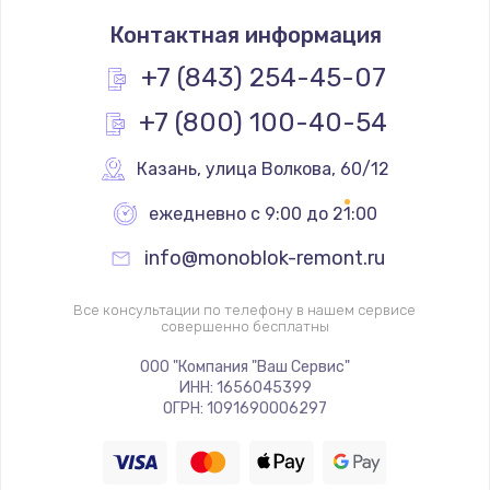
Замена оперативной памяти
Контактная информация
670 руб.
Заказать
+7 (843) 254-45-07
+7 (800) 100-40-54
Замена процессора
1620 руб.
Казань
,
 улица Волкова, 60/12
Заказать
ежедневно с 9:00 до 21:00
Замена системы охлаждения
info@monoblok-remont.ru
1545 руб.
Заказать
Все консультации по телефону в нашем сервисе
совершенно бесплатны
Замена термопасты
ООО "Компания "Ваш Сервис"
ИНН: 1656045399
1390 руб.
ОГРН: 1091690006297
Заказать
Замена шлейфа матрицы