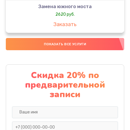
Замена южного моста
2620 руб.
Заказать
Чистка от пыли
ПОКАЗАТЬ ВСЕ УСЛУГИ
940 руб.
Заказать
Настройка ОС
Скидка 20% по
1060 руб.
предварительной
Заказать
записи
Настройка BIOS
1490 руб.
Заказать