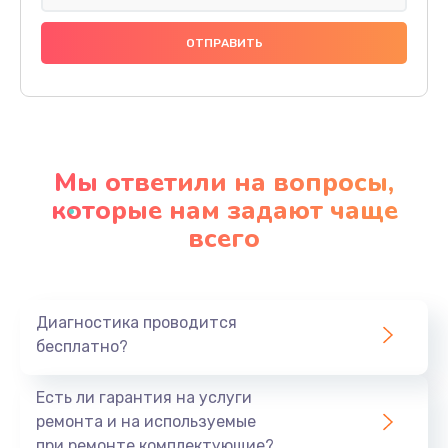
Замена видеочипа
2990 руб.
Заказать
Ремонт разъема питания
920 руб.
Мы ответили на вопросы,
Заказать
которые нам задают чаще
всего
Замена видеокарты
2385 руб.
Заказать
Диагностика проводится
бесплатно?
Ремонт цепей питания
3900 руб.
Есть ли гарантия на услуги
Заказать
ремонта и на используемые
при ремонте комплектующие?