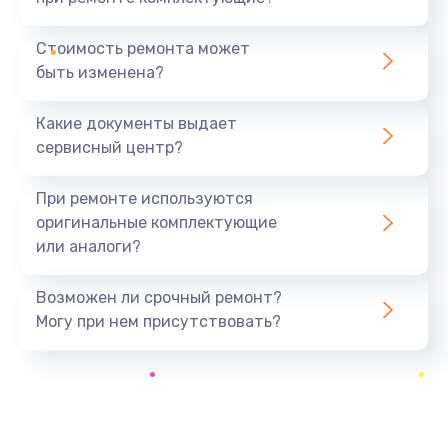
Замена жесткого диска
545 руб.
Стоимость ремонта может
быть изменена?
Заказать
Какие документы выдает
Установка драйверов
сервисный центр?
890 руб.
Заказать
При ремонте используются
оригинальные комплектующие
Замена вебкамеры
или аналоги?
945 руб.
Заказать
Возможен ли срочный ремонт?
Могу при нем присутствовать?
Ремонт петель крышки
1090 руб.
Заказать