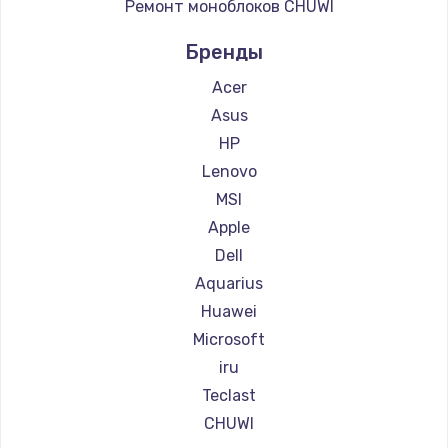
Ремонт моноблоков CHUWI
690 руб.
Бренды
Заказать
Acer
Замена клавиатуры
Asus
660 руб.
HP
Заказать
Lenovo
MSI
Замена корпуса
Apple
1045 руб.
Dell
Заказать
Aquarius
Huawei
Ремонт видеокарты
Microsoft
1800 руб.
iru
Заказать
Teclast
CHUWI