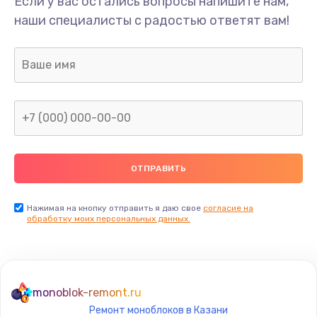
Если у вас остались вопросы напишите нам,
Замена разъёмов (HDMI, DVI, Дисплей порта)
наши специалисты с радостью ответят вам!
495 руб.
Заказать
Замена USB порта
895 руб.
Заказать
Замена звуковой карты
1490 руб.
Заказать
Нажимая на кнопку отправить я даю свое
согласие на
обработку моих персональных данных.
Замена микрофона
650 руб.
Заказать
monoblok-remont.ru
Ремонт моноблоков в Казани