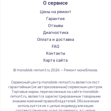
О сервисе
990 руб.
Цены на ремонт
Заказать
Гарантия
Отзывы
Замена динамика
Диагностика
1500 руб.
Оплата и доставка
Заказать
FAQ
Контакты
Замена экрана
Карта сайта
1530 руб.
Заказать
© monoblok-remont.ru
2026
— Ремонт моноблоков.
Замена шлейфа матрицы
Сервисный центр monoblok-remont.ru является пост
гарантийным (не авторизованным) сервисным центром.
1130 руб.
Торговые марки, перечисленные на сайте monoblok-
remont.ru, являются зарегистрированным товарными
Заказать
знаками компаний правообладателей. Обозначения
используется не с целью индивидуализации
Замена USB порта
соответствующих услуг по ремонту, а с целью