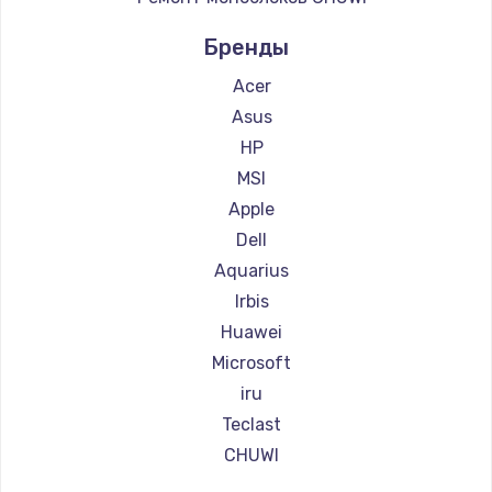
Восстановление данных
990 руб.
Бренды
Заказать
Acer
Asus
Замена SSD
HP
895 руб.
MSI
Заказать
Apple
Dell
Замена клавиатуры
Aquarius
1290 руб.
Irbis
Заказать
Huawei
Microsoft
Замена корпуса
iru
890 руб.
Teclast
Заказать
CHUWI
Замена тачпада