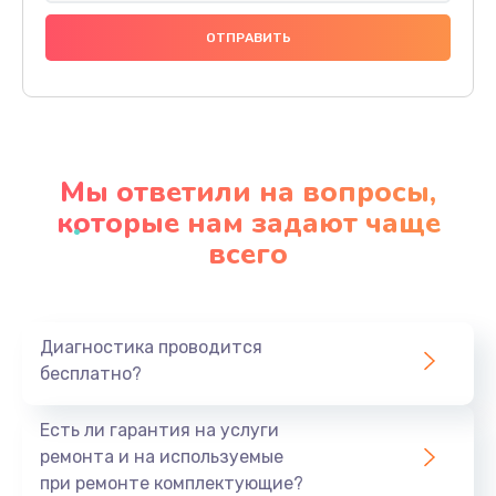
Замена тачскрина
740 руб.
Заказать
Замена разъема питания
790 руб.
Мы ответили на вопросы,
Заказать
которые нам задают чаще
всего
Замена мультиконтроллера
1190 руб.
Заказать
Диагностика проводится
бесплатно?
Замена аудио разъема
790 руб.
Есть ли гарантия на услуги
Заказать
ремонта и на используемые
при ремонте комплектующие?