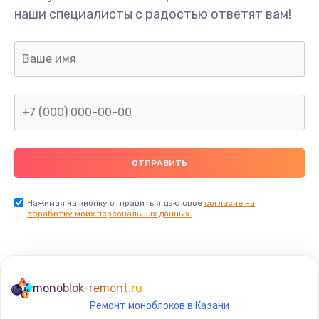
Ремонт шлейфа
наши специалисты с радостью ответят вам!
690 руб.
Заказать
Замена камеры (внешней или внутренней)
450 руб.
Заказать
Замена вибро элемента
450 руб.
Нажимая на кнопку отправить я даю свое
согласие на
Заказать
обработку моих персональных данных.
Ремонт цепей питания платы
1490 руб.
monoblok-remont.ru
Заказать
Ремонт моноблоков в Казани