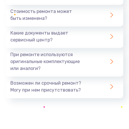
Замена модуля HDMI
590 руб.
Стоимость ремонта может
быть изменена?
Заказать
Какие документы выдает
Замена задней крышки устройства
сервисный центр?
790 руб.
Заказать
При ремонте используются
оригинальные комплектующие
Замена микросхемы (звук, контроллер,
или аналоги?
процессор)
2100 руб.
Возможен ли срочный ремонт?
Заказать
Могу при нем присутствовать?
Замена кнопки включения/выключения
600 руб.
Заказать