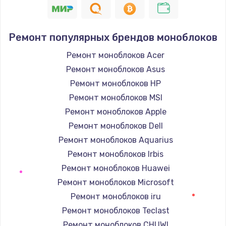
Прошивка устройства (без сохранения данных)
550 руб.
Заказать
Ремонт популярных брендов моноблоков
Ремонт моноблоков Acer
Замена лотка Flash
Ремонт моноблоков Asus
750 руб.
Ремонт моноблоков HP
Заказать
Ремонт моноблоков MSI
Ремонт моноблоков Apple
Замена лотка SIM
Ремонт моноблоков Dell
790 руб.
Ремонт моноблоков Aquarius
Заказать
Ремонт моноблоков Irbis
Ремонт моноблоков Huawei
Замена северного моста
Ремонт моноблоков Microsoft
2300 руб.
Ремонт моноблоков iru
Заказать
Ремонт моноблоков Teclast
Ремонт моноблоков CHUWI