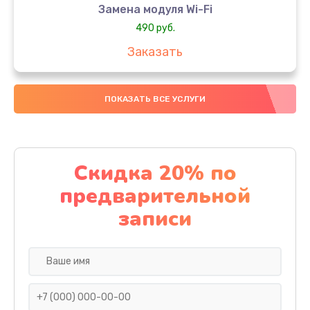
Замена модуля Wi-Fi
490 руб.
Заказать
Замена микрофона
ПОКАЗАТЬ ВСЕ УСЛУГИ
1600 руб.
Заказать
Замена аккумулятора
Скидка 20% по
1130 руб.
предварительной
Заказать
записи
Замена дисплея (экрана)
690 руб.
Заказать