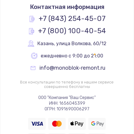
Восстановление дорожек платы
Контактная информация
400 руб.
+7 (843) 254-45-07
Заказать
+7 (800) 100-40-54
Замена слухового динамика
Казань
,
 улица Волкова, 60/12
350 руб.
Заказать
ежедневно с 9:00 до 21:00
info@monoblok-remont.ru
Настройка программного обеспечения
500 руб.
Все консультации по телефону в нашем сервисе
совершенно бесплатны
Заказать
ООО "Компания "Ваш Сервис"
Прошивка устройства (с сохранением данных)
ИНН: 1656045399
ОГРН: 1091690006297
3300 руб.
Заказать